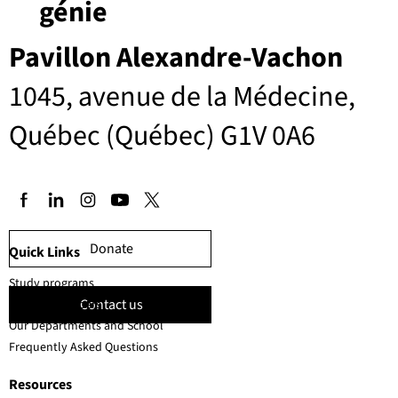
génie
Pavillon Alexandre-Vachon
1045, avenue de la Médecine,
Québec (Québec) G1V 0A6
Donate
Quick Links
Study programs
Contact us
Faculty members
Our Departments and School
Frequently Asked Questions
Resources